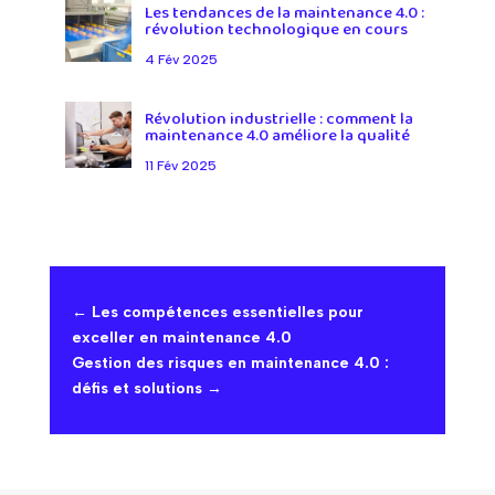
Les tendances de la maintenance 4.0 :
révolution technologique en cours
4 Fév 2025
Révolution industrielle : comment la
maintenance 4.0 améliore la qualité
11 Fév 2025
←
Les compétences essentielles pour
exceller en maintenance 4.0
Gestion des risques en maintenance 4.0 :
défis et solutions
→