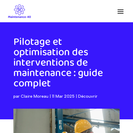
Pilotage et
optimisation des
interventions de
maintenance : guide
complet
par
Claire Moreau
|
11 Mar 2025
|
Découvrir