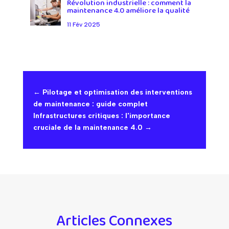
Révolution industrielle : comment la
maintenance 4.0 améliore la qualité
11 Fév 2025
←
Pilotage et optimisation des interventions
de maintenance : guide complet
Infrastructures critiques : l'importance
cruciale de la maintenance 4.0
→
Articles Connexes