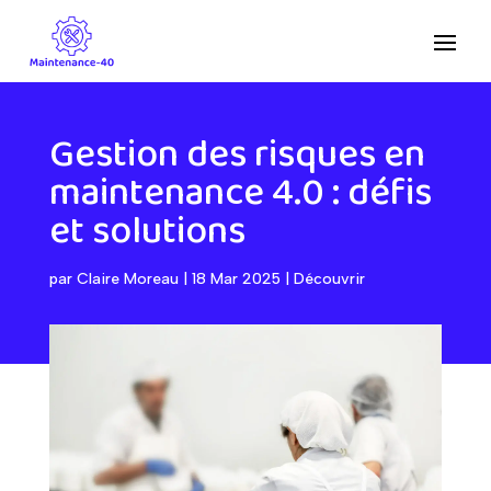
Gestion des risques en
maintenance 4.0 : défis
et solutions
par
Claire Moreau
|
18 Mar 2025
|
Découvrir