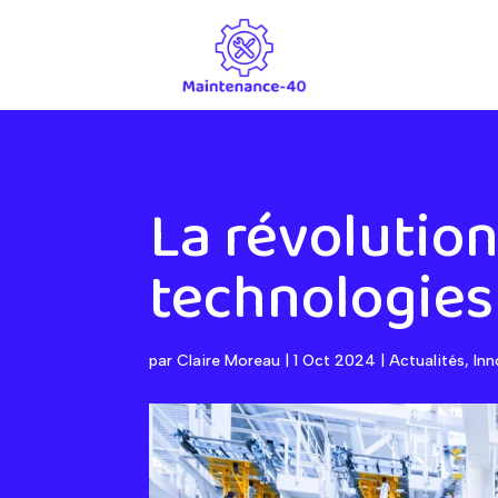
La révolution
technologies
par
Claire Moreau
|
1 Oct 2024
|
Actualités
,
Inn