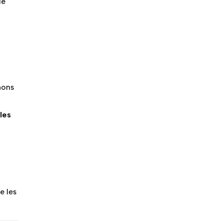
lé
nons
les
e les