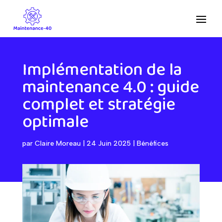
Implémentation de la
maintenance 4.0 : guide
complet et stratégie
optimale
par
Claire Moreau
|
24 Juin 2025
|
Bénéfices