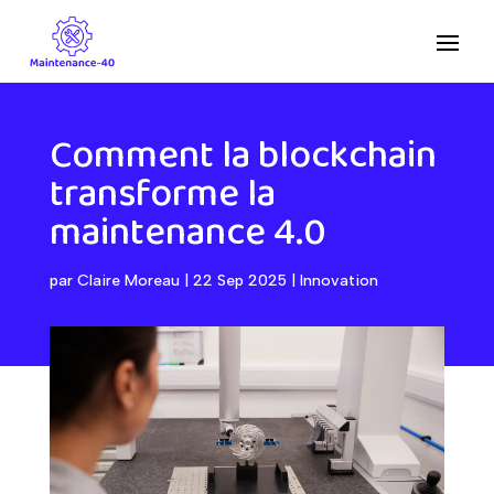
Comment la blockchain
transforme la
maintenance 4.0
par
Claire Moreau
|
22 Sep 2025
|
Innovation